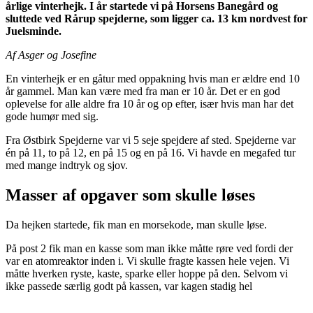
årlige vinterhejk. I år startede vi på Horsens Banegård og
sluttede ved Rårup spejderne, som ligger ca. 13 km nordvest for
Juelsminde.
Af Asger og Josefine
En vinterhejk er en gåtur med oppakning hvis man er ældre end 10
år gammel. Man kan være med fra man er 10 år. Det er en god
oplevelse for alle aldre fra 10 år og op efter, især hvis man har det
gode humør med sig.
Fra Østbirk Spejderne var vi 5 seje spejdere af sted. Spejderne var
én på 11, to på 12, en på 15 og en på 16. Vi havde en megafed tur
med mange indtryk og sjov.
Masser af opgaver som skulle løses
Da hejken startede, fik man en morsekode, man skulle løse.
På post 2 fik man en kasse som man ikke måtte røre ved fordi der
var en atomreaktor inden i. Vi skulle fragte kassen hele vejen. Vi
måtte hverken ryste, kaste, sparke eller hoppe på den. Selvom vi
ikke passede særlig godt på kassen, var kagen stadig hel