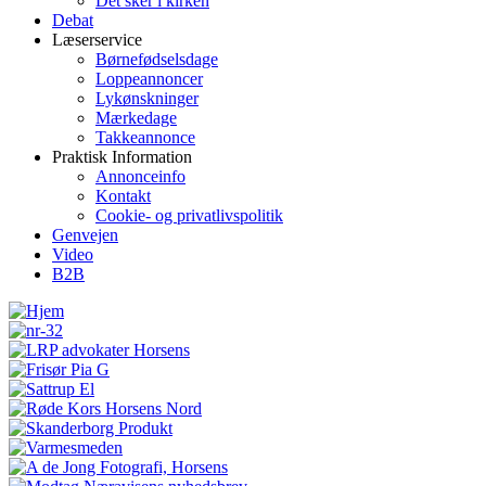
Det sker i kirken
Debat
Læserservice
Børnefødselsdage
Loppeannoncer
Lykønskninger
Mærkedage
Takkeannonce
Praktisk Information
Annonceinfo
Kontakt
Cookie- og privatlivspolitik
Genvejen
Video
B2B