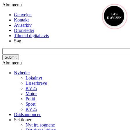
Gå
Header
Åbn menu
til
menu
Genvejen
LÆS
hovedindhold
E-AVISEN
Kontakt
Avisarkiv
Dropsteder
Tilmeld digital avis
Søg
search_api_fulltext
Primær
Åbn menu
navigation
Nyheder
Lokalnyt
Læserbreve
KV25
Motor
Politi
Sport
KV25
Dødsannoncer
Sektioner
Nyt fra sognene