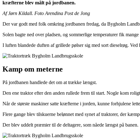
kræfterne blev målt på jordbanen.
Af Jørn Kildall. Foto Arendina Post de Jong
Der var godt med folk omkring jordbanen fredag, da Bygholm Landbrugs
Solen bagte ned over pladsen, og sommerlige temperaturer fik mange ti
I luften blandede duften af grillede pølser sig med sort dieselrøg. Ve
Kamp om meterne
På jordbanen handlede det om at trække længst.
Den ene traktor efter den anden rullede frem til start. Nogle kom roligt
Når de største maskiner satte kræfterne i jorden, kunne forhjulene le
Flere gange blev tilskuerne belønnet med synet af traktorer, der kæmpe
Der blev uddelt præmier til de deltagere, som nåede længst på banen.