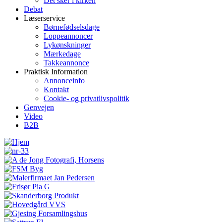
Det sker i kirken
Debat
Læserservice
Børnefødselsdage
Loppeannoncer
Lykønskninger
Mærkedage
Takkeannonce
Praktisk Information
Annonceinfo
Kontakt
Cookie- og privatlivspolitik
Genvejen
Video
B2B