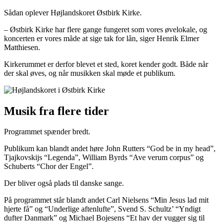
Sådan oplever Højlandskoret Østbirk Kirke.
– Østbirk Kirke har flere gange fungeret som vores øvelokale, og
koncerten er vores måde at sige tak for lån, siger Henrik Elmer
Matthiesen.
Kirkerummet er derfor blevet et sted, koret kender godt. Både når
der skal øves, og når musikken skal møde et publikum.
Musik fra flere tider
Programmet spænder bredt.
Publikum kan blandt andet høre John Rutters “God be in my head”,
Tjajkovskijs “Legenda”, William Byrds “Ave verum corpus” og
Schuberts “Chor der Engel”.
Der bliver også plads til danske sange.
På programmet står blandt andet Carl Nielsens “Min Jesus lad mit
hjerte få” og “Underlige aftenlufte”, Svend S. Schultz’ “Yndigt
dufter Danmark” og Michael Bojesens “Et hav der vugger sig til