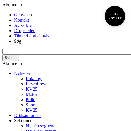
Gå
Header
Åbn menu
til
menu
Genvejen
LÆS
hovedindhold
E-AVISEN
Kontakt
Avisarkiv
Dropsteder
Tilmeld digital avis
Søg
search_api_fulltext
Primær
Åbn menu
navigation
Nyheder
Lokalnyt
Læserbreve
KV25
Motor
Politi
Sport
KV25
Dødsannoncer
Sektioner
Nyt fra sognene