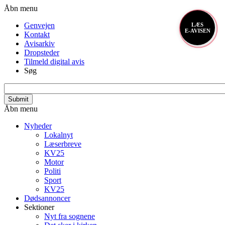
Gå
Header
Åbn menu
til
menu
Genvejen
LÆS
hovedindhold
E-AVISEN
Kontakt
Avisarkiv
Dropsteder
Tilmeld digital avis
Søg
search_api_fulltext
Primær
Åbn menu
navigation
Nyheder
Lokalnyt
Læserbreve
KV25
Motor
Politi
Sport
KV25
Dødsannoncer
Sektioner
Nyt fra sognene