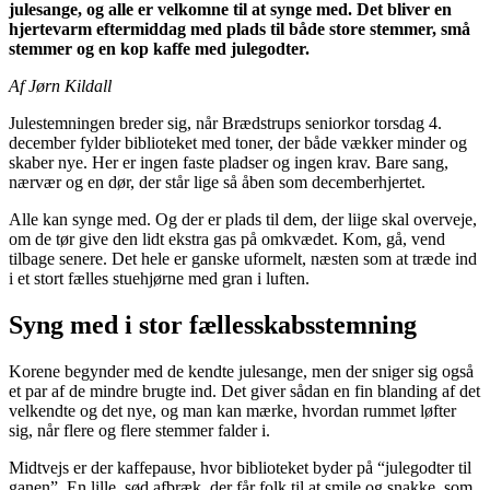
julesange, og alle er velkomne til at synge med. Det bliver en
hjertevarm eftermiddag med plads til både store stemmer, små
stemmer og en kop kaffe med julegodter.
Af Jørn Kildall
Julestemningen breder sig, når Brædstrups seniorkor torsdag 4.
december fylder biblioteket med toner, der både vækker minder og
skaber nye. Her er ingen faste pladser og ingen krav. Bare sang,
nærvær og en dør, der står lige så åben som decemberhjertet.
Alle kan synge med. Og der er plads til dem, der liige skal overveje,
om de tør give den lidt ekstra gas på omkvædet. Kom, gå, vend
tilbage senere. Det hele er ganske uformelt, næsten som at træde ind
i et stort fælles stuehjørne med gran i luften.
Syng med i stor fællesskabsstemning
Korene begynder med de kendte julesange, men der sniger sig også
et par af de mindre brugte ind. Det giver sådan en fin blanding af det
velkendte og det nye, og man kan mærke, hvordan rummet løfter
sig, når flere og flere stemmer falder i.
Midtvejs er der kaffepause, hvor biblioteket byder på “julegodter til
ganen”. En lille, sød afbræk, der får folk til at smile og snakke, som