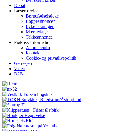
Det sker i kirken
Debat
Læserservice
Børnefødselsdage
Loppeannoncer
Lykønskninger
Mærkedage
Takkeannonce
Praktisk Information
Annonceinfo
Kontakt
Cookie- og privatlivspolitik
Genvejen
Video
B2B