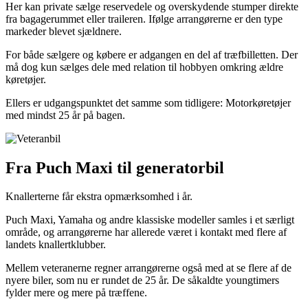
Her kan private sælge reservedele og overskydende stumper direkte
fra bagagerummet eller traileren. Ifølge arrangørerne er den type
markeder blevet sjældnere.
For både sælgere og købere er adgangen en del af træfbilletten. Der
må dog kun sælges dele med relation til hobbyen omkring ældre
køretøjer.
Ellers er udgangspunktet det samme som tidligere: Motorkøretøjer
med mindst 25 år på bagen.
Fra Puch Maxi til generatorbil
Knallerterne får ekstra opmærksomhed i år.
Puch Maxi, Yamaha og andre klassiske modeller samles i et særligt
område, og arrangørerne har allerede været i kontakt med flere af
landets knallertklubber.
Mellem veteranerne regner arrangørerne også med at se flere af de
nyere biler, som nu er rundet de 25 år. De såkaldte youngtimers
fylder mere og mere på træffene.