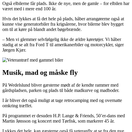
Også elbilerne får plads. Ikke de nye, men de gamle – for elbilen har
været med i mere end 100 år.
Hvis det lykkes at få det hele på plads, håber arrangørerne også at
kunne vise generatorbiler fra krigsårene, hvor bilerne blev bygget
om til at køre på blandt andet bøgebrænde.
– Men vi glemmer selvfølgelig ikke de ældre køretøjer. Vi håber
stadig at se alt fra Ford T til amerikanerbiler og motorcykler, siger
Jørgen Kjær.
Musik, mad og måske fly
På Wedelslund bliver gæsterne mødt af de kendte rammer med
gårdspladsen, parken og plads til både madkurve og madboder.
I år bliver det også muligt at tage retrocamping med og overnatte
omkring træffet.
På programmet er desuden H.P. Lange & Friends, 50’er-dans med
Martin Jønsson og koncert med Tørfisk, som markerer 45 år.
Lykkes det hele, kan gæsterne også få veteranfly at se fra den nye