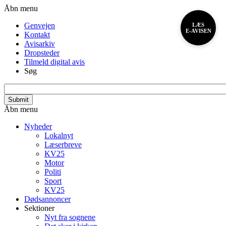
Gå
Header
Åbn menu
til
menu
Genvejen
LÆS
hovedindhold
E-AVISEN
Kontakt
Avisarkiv
Dropsteder
Tilmeld digital avis
Søg
search_api_fulltext
Primær
Åbn menu
navigation
Nyheder
Lokalnyt
Læserbreve
KV25
Motor
Politi
Sport
KV25
Dødsannoncer
Sektioner
Nyt fra sognene