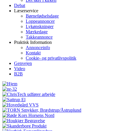
Det sker i kirken
Debat
Læserservice
Børnefødselsdage
Loppeannoncer
Lykønskninger
Mærkedage
Takkeannonce
Praktisk Information
Annonceinfo
Kontakt
Cookie- og privatlivspolitik
Genvejen
Video
B2B