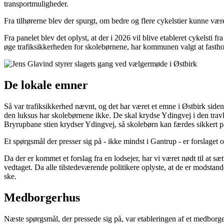
transportmuligheder.
Fra tilhørerne blev der spurgt, om bedre og flere cykelstier kunne vær
Fra panelet blev det oplyst, at der i 2026 vil blive etableret cykelsti
øge trafiksikkerheden for skolebørnene, har kommunen valgt at fasthold
De lokale emner
Så var trafiksikkerhed nævnt, og det har været et emne i Østbirk sid
den luksus har skolebørnene ikke. De skal krydse Ydingvej i den travle
Bryrupbane stien krydser Ydingvej, så skolebørn kan færdes sikkert på 
Et spørgsmål der presser sig på - ikke mindst i Gantrup - er forslage
Da der er kommet et forslag fra en lodsejer, har vi været nødt til at s
vedtaget. Da alle tilstedeværende politikere oplyste, at de er modstan
ske.
Medborgerhus
Næste spørgsmål, der pressede sig på, var etableringen af et medborger