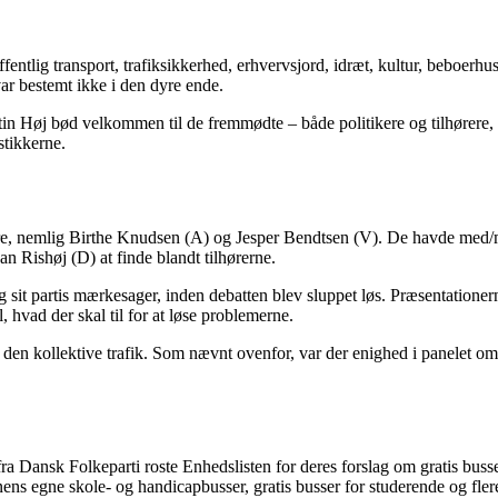
entlig transport, trafiksikkerhed, erhvervsjord, idræt, kultur, beboerhus
ar bestemt ikke i den dyre ende.
 Høj bød velkommen til de fremmødte – både politikere og tilhørere, og
stikkerne.
gere, nemlig Birthe Knudsen (A) og Jesper Bendtsen (V). De havde med/
 Rishøj (D) at finde blandt tilhørerne.
og sit partis mærkesager, inden debatten blev sluppet løs. Præsentationer
l, hvad der skal til for at løse problemerne.
kt den kollektive trafik. Som nævnt ovenfor, var der enighed i panelet 
ra Dansk Folkeparti roste Enhedslisten for deres forslag om gratis bus
 egne skole- og handicapbusser, gratis busser for studerende og flere 