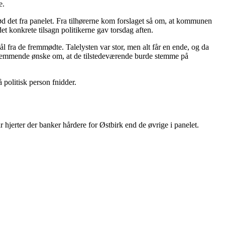
e.
ød det fra panelet. Fra tilhørerne kom forslaget så om, at kommunen
det konkrete tilsagn politikerne gav torsdag aften.
l fra de fremmødte. Talelysten var stor, men alt får en ende, og da
stemmende ønske om, at de tilstedeværende burde stemme på
å politisk person fnidder.
hjerter der banker hårdere for Østbirk end de øvrige i panelet.