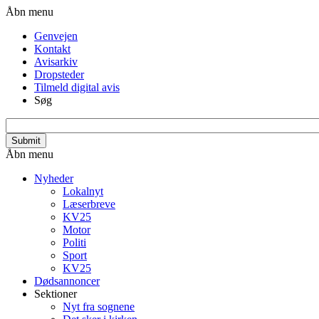
Gå
Header
Åbn menu
til
menu
Genvejen
hovedindhold
Kontakt
Avisarkiv
Dropsteder
Tilmeld digital avis
Søg
search_api_fulltext
Primær
Åbn menu
navigation
Nyheder
Lokalnyt
Læserbreve
KV25
Motor
Politi
Sport
KV25
Dødsannoncer
Sektioner
Nyt fra sognene