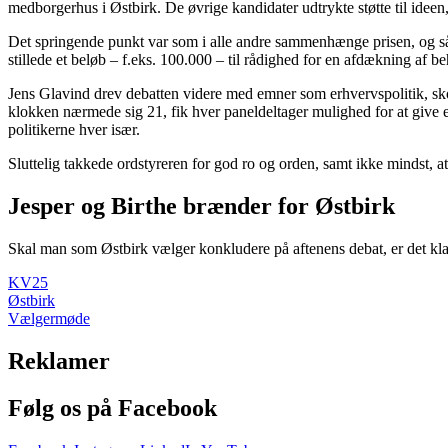
medborgerhus i Østbirk. De øvrige kandidater udtrykte støtte til idee
Det springende punkt var som i alle andre sammenhænge prisen, og så l
stillede et beløb – f.eks. 100.000 – til rådighed for en afdækning af be
Jens Glavind drev debatten videre med emner som erhvervspolitik, skole
klokken nærmede sig 21, fik hver paneldeltager mulighed for at giv
politikerne hver især.
Sluttelig takkede ordstyreren for god ro og orden, samt ikke mindst, at 
Jesper og Birthe brænder for Østbirk
Skal man som Østbirk vælger konkludere på aftenens debat, er det klar
KV25
Østbirk
Vælgermøde
Reklamer
Følg os på Facebook