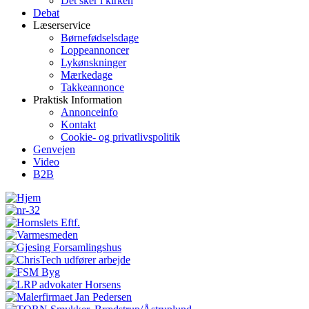
Det sker i kirken
Debat
Læserservice
Børnefødselsdage
Loppeannoncer
Lykønskninger
Mærkedage
Takkeannonce
Praktisk Information
Annonceinfo
Kontakt
Cookie- og privatlivspolitik
Genvejen
Video
B2B