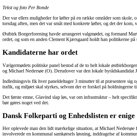
Tekst og foto Per Bonde
Der var ellers muligheder for løfter på en række områder som skole, off
torsdag aften, men det var småt med konkrete løfter, og det der kom, v
Østbirk Borgerforening havde arrangeret valgmødet, og formand Martin
ordet, og som en anden Clement Kjærsgaard holdt han politikerne på 
Kandidaterne har ordet
Vælgermødets politiske panel bestod af de to helt lokale østbirkbor
og Michael Nedersøe (O). Derudover var den lokale byrådskandidat Jan
Indledningsvis fik hver paneldeltager 3 minutter til at præsentere sig 
trafik, og miljøet skal styrkes, selvom der er forskel på holdningerne ti
Det første emne, Glavind slap løs, var om infrastruktur – helt specifi
bør gøres noget ved det.
Dansk Folkeparti og Enhedslisten er enige
Her oplevede man den lidt mærkelige situation, at Michael Nedersøe f
involverede en kommunal samkørsels løsning, inddragelse af kommunens