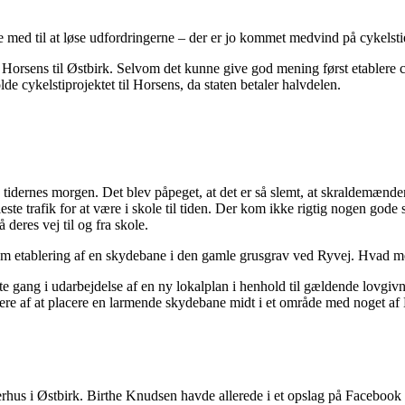
e med til at løse udfordringerne – der er jo kommet medvind på cykelstie
 fra Horsens til Østbirk. Selvom det kunne give god mening først etabler
e cykelstiprojektet til Horsens, da staten betaler halvdelen.
en tidernes morgen. Det blev påpeget, at det er så slemt, at skraldemæn
ste trafik for at være i skole til tiden. Der kom ikke rigtig nogen gode
deres vej til og fra skole.
t om etablering af en skydebane i den gamle grusgrav ved Ryvej. Hvad m
ætte gang i udarbejdelse af en ny lokalplan i henhold til gældende lovgiv
dere af at placere en larmende skydebane midt i et område med noget af 
hus i Østbirk. Birthe Knudsen havde allerede i et opslag på Facebook gjo