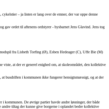
, cykelstier – ja listen er lang over de emner, der var oppe denne
 gav ordet til aftenens ordstyrer - bysbarnet Jens Glavind. Jens tog
modspil fra Lisbeth Torfing (Ø), Esben Hedeager (C), Uffe Bie (M)
ne viste, at der er generel enighed om, at skoleområdet, den kollektive
om, at busdriften i kommunen ikke fungerer hensigtsmæssigt, og at der
ser i kommunen. De øvrige partier havde andre løsninger, der både
andre tiltag der kunne give borgerne i oplandet bedre kollektive