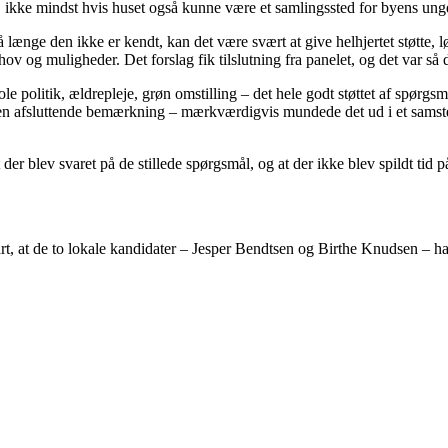
n, ikke mindst hvis huset også kunne være et samlingssted for byens ung
ænge den ikke er kendt, kan det være svært at give helhjertet støtte, l
hov og muligheder. Det forslag fik tilslutning fra panelet, og det var så 
 politik, ældrepleje, grøn omstilling – det hele godt støttet af spørgsmå
e en afsluttende bemærkning – mærkværdigvis mundede det ud i et sam
der blev svaret på de stillede spørgsmål, og at der ikke blev spildt tid p
t, at de to lokale kandidater – Jesper Bendtsen og Birthe Knudsen – har 