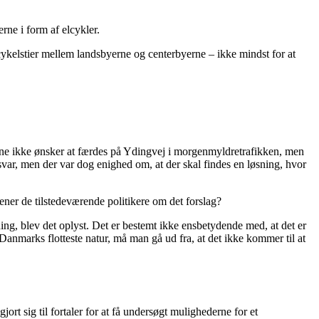
rne i form af elcykler.
e cykelstier mellem landsbyerne og centerbyerne – ikke mindst for at
dene ikke ønsker at færdes på Ydingvej i morgenmyldretrafikken, men
 svar, men der var dog enighed om, at der skal findes en løsning, hvor
ener de tilstedeværende politikere om det forslag?
ning, blev det oplyst. Det er bestemt ikke ensbetydende med, at det er
Danmarks flotteste natur, må man gå ud fra, at det ikke kommer til at
rt sig til fortaler for at få undersøgt mulighederne for et