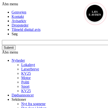
Gå
Header
Åbn menu
til
menu
Genvejen
LÆS
hovedindhold
E-AVISEN
Kontakt
Avisarkiv
Dropsteder
Tilmeld digital avis
Søg
search_api_fulltext
Primær
Åbn menu
navigation
Nyheder
Lokalnyt
Læserbreve
KV25
Motor
Politi
Sport
KV25
Dødsannoncer
Sektioner
Nyt fra sognene