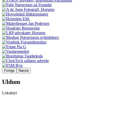
Forrige
Næste
Uldum
Lokalnyt