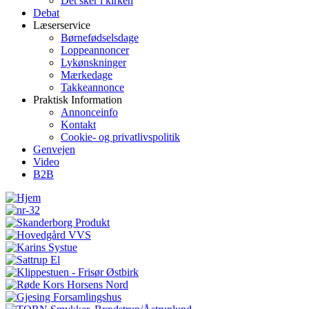
Det sker i kirken
Debat
Læserservice
Børnefødselsdage
Loppeannoncer
Lykønskninger
Mærkedage
Takkeannonce
Praktisk Information
Annonceinfo
Kontakt
Cookie- og privatlivspolitik
Genvejen
Video
B2B