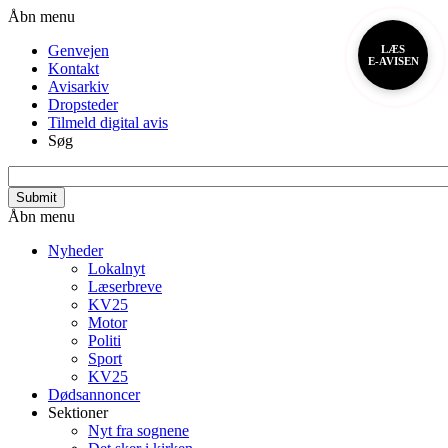
Gå
Header
Åbn menu
til
menu
Genvejen
LÆS
hovedindhold
E-AVISEN
Kontakt
Avisarkiv
Dropsteder
Tilmeld digital avis
Søg
search_api_fulltext
Primær
Åbn menu
navigation
Nyheder
Lokalnyt
Læserbreve
KV25
Motor
Politi
Sport
KV25
Dødsannoncer
Sektioner
Nyt fra sognene