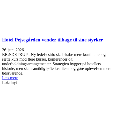
Hotel Pejsegården vender tilbage til sine styrker
26. juni 2026
BRÆDSTRUP - Ny ledelsestrio skal skabe mere kontinuitet og
sætte kurs mod flere kurser, konferencer og
underholdningsarrangementer. Strategien bygger på hotellets
historie, men skal samtidig løfte kvaliteten og gøre oplevelsen mere
tidssvarende.
Læs mere
Lokalnyt
Video