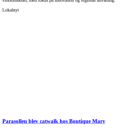
virksomheder, med fokus på innovation og regional udvikling.
Lokalnyt
Video
Parasollen blev catwalk hos Boutique Mary