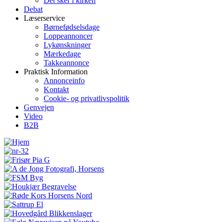
Det sker i kirken
Debat
Læserservice
Børnefødselsdage
Loppeannoncer
Lykønskninger
Mærkedage
Takkeannonce
Praktisk Information
Annonceinfo
Kontakt
Cookie- og privatlivspolitik
Genvejen
Video
B2B